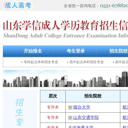
全省统一咨询电话：
开始报名
考生登录
招生院校
专科起点本科招生专业
高中起点本科招生专业
高中起
层次
招生院校
烟台大学
航
专升本
山东交通学院
航
专升本
大连海事大学
航
专升本