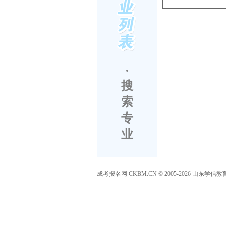
·
搜
索
专
业
成考报名网
CKBM.CN © 2005-2026 山东学