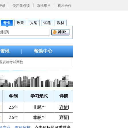
登录
使用前必读
系统用户
机构合作
专业
政策
大纲
试题
教材
考资讯
帮助中心
业资格考试网校
学制
学习形式
详情
2.5年
非脱产
详情
2.5年
非脱产
详情
多专业
更多院校
点击列标题可重排序