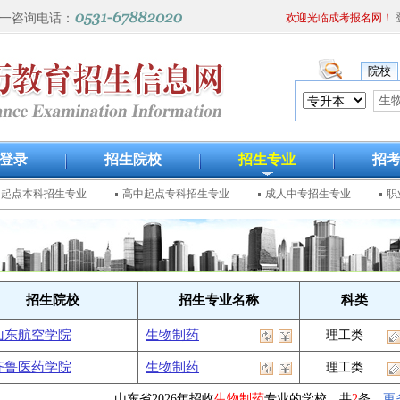
一咨询电话：
欢迎光临成考报名网！
院校
登录
招生院校
招生专业
招
中起点本科招生专业
高中起点专科招生专业
成人中专招生专业
职
招生院校
招生专业名称
科类
山东航空学院
生物制药
理工类
齐鲁医药学院
生物制药
理工类
山东省2026年招收
生物制药
专业的学校 共
2
条
更