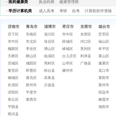
· 医药健康类
执业药师
健康管理师
· 学历计算机类
成人高考
考研
自考
计算机软件资格
济南市
青岛市
淄博市
枣庄市
东营市
烟台市
历下区
市南区
淄川区
市中区
东营区
芝罘区
市中区
市北区
张店区
薛城区
河口区
福山区
槐荫区
李沧区
博山区
峄城区
垦利区
牟平区
天桥区
崂山区
临淄区
台儿庄区
利津县
莱山区
历城区
城阳区
周村区
山亭区
广饶县
蓬莱区
莱芜区
即墨区
桓台县
滕州市
龙口市
钢城区
黄岛区
高青县
莱阳市
长清区
胶州市
沂源县
莱州市
济阳区
平度市
招远市
章丘区
莱西市
栖霞市
平阴县
海阳市
商河县