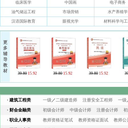
临床医学
中国画
电子商务
油气储运工程
市场营销
水产养殖学
汉语国际教育
眼视光学
材料科学与工
更
多
辅
导
教
材
39.80
15.92
39.80
15.92
39.80
15.92
3
· 建筑工程类
一级
／
二级建造师
注册安全工程师
一级
· 财会金融类
初级会计师
中级会计师
注册会计师
初
· 职业人事类
教师资格证笔试
教师资格证面试
教师公